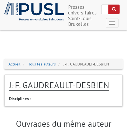
Rechercher
Presses
Search
Recherch
universitaires
Saint-Louis
Aller
Bruxelles
Toggle
au
navigati
contenu
principal
Accueil
Tous les auteurs
J.-F. GAUDREAULT-DESBIEN
J.-F. GAUDREAULT-DESBIEN
Disciplines
-
Ouvrages du même auteur