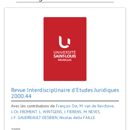
Revue Interdisciplinaire d'Etudes Juridiques
2000.44
Qualificatif
Auteur
Avec les contributions de
François Ost
M. van de Kerchove
J.-Ch. FROMENT
L. WINTGENS
J. FIERENS
M. NEVES
J.-F. GAUDREAULT-DESBIEN
Nicolas della FAILLE
2000